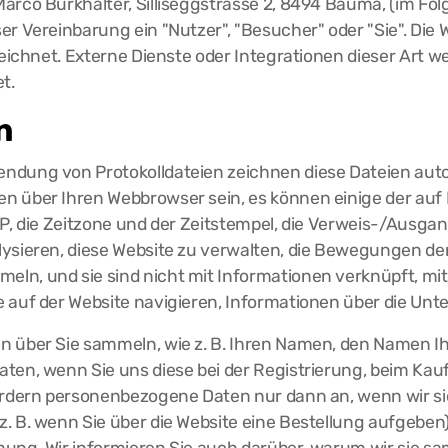
arco Burkhalter, Silliseggstrasse 2, 8494 Bauma, (im Folge
er Vereinbarung ein "Nutzer", "Besucher" oder "Sie". Die
ezeichnet. Externe Dienste oder Integrationen dieser Art
t.
n
ndung von Protokolldateien zeichnen diese Dateien auto
 über Ihren Webbrowser sein, es können einige der auf I
P, die Zeitzone und der Zeitstempel, die Verweis-/Ausgang
ysieren, diese Website zu verwalten, die Bewegungen der
n, und sie sind nicht mit Informationen verknüpft, mit 
 auf der Website navigieren, Informationen über die Unt
 über Sie sammeln, wie z. B. Ihren Namen, den Namen Ihr
ten, wenn Sie uns diese bei der Registrierung, beim Kau
fordern personenbezogene Daten nur dann an, wenn wir si
 B. wenn Sie über die Website eine Bestellung aufgeben).